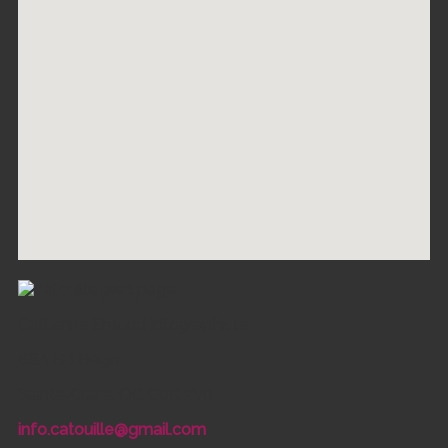
Catherine Emond Infographiste
86A Bd Bégin
Sainte-Claire, QC G0R 2V0
info.catouille@gmail.com